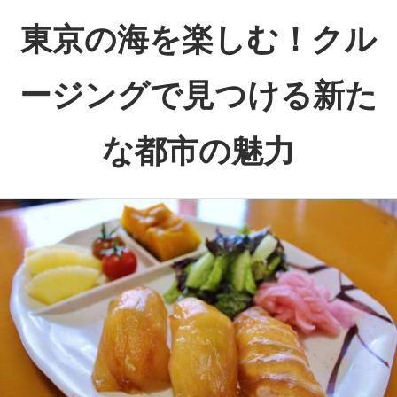
コ
東京の海を楽しむ！クル
ン
テ
ージングで見つける新た
ン
ツ
な都市の魅力
へ
ス
東
キ
京
ッ
の
プ
海
面
か
ら
見
る、