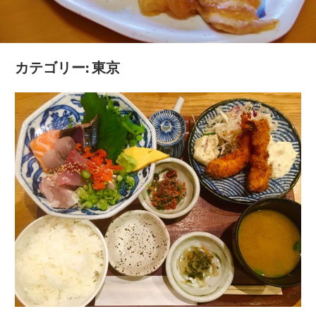
魅
惑
の
カテゴリー:
東京
都
市
景
観
を
体
験
し
よ
う！