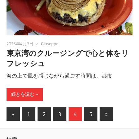
2025年4月3日
Giuseppe
東京湾のクルージングで心と体をリ
フレッシュ
海の上で風を感じながら過ごす時間は、都市
続きを読む
投
前
次
«
1
2
3
4
5
»
の
の
稿
記
記
の