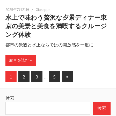
2025年7月21日
Giuseppe
水上で味わう贅沢な夕景ディナー東
京の美景と美食を満喫するクルージ
ング体験
都市の景観と水上ならではの開放感を一度に
続きを読む
投
次
1
2
3
…
5
»
の
稿
記
の
検索
事
ペ
検索