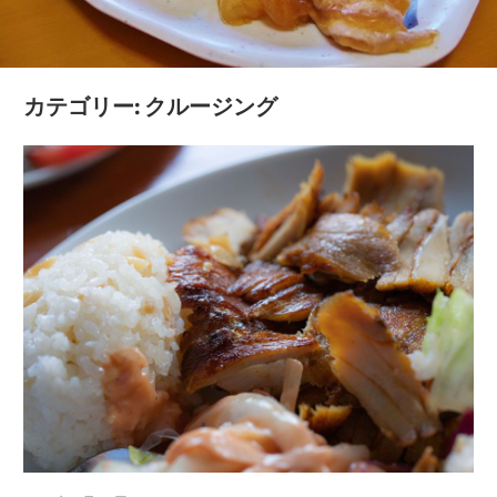
魅
惑
の
カテゴリー:
クルージング
都
市
景
観
を
体
験
し
よ
う！