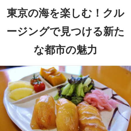
コ
東京の海を楽しむ！クル
ン
テ
ージングで見つける新た
ン
ツ
な都市の魅力
へ
ス
東
キ
京
ッ
の
プ
海
面
か
ら
見
る、